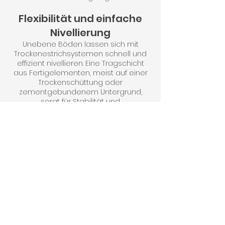
Flexibilität und einfache
Nivellierung
Unebene Böden lassen sich mit
Trockenestrichsystemen schnell und
effizient nivellieren. Eine Tragschicht
aus Fertigelementen, meist auf einer
Trockenschüttung oder
zementgebundenem Untergrund,
sorgt für Stabilität und
Höhenausgleich. Dieses System
ermöglicht es, Böden sowohl in Alt- als
auch in Neubauten schnell an die
jeweiligen Anforderungen anzupassen.
Ihr zuverlässiger Partner im
Trockenbau
Kombiniert mit weiteren
Trockenbauleistungen – von Wand-
und Systemböden bis hin zur Planung
und Montage von Bauelementen –