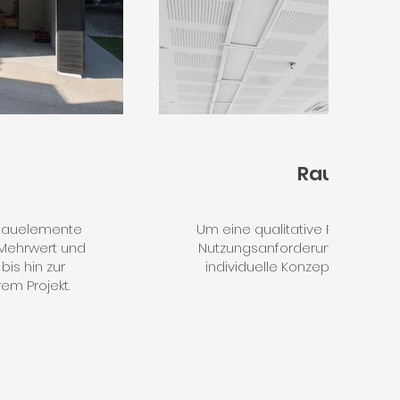
Raumakus
: Bauelemente
Um eine qualitative Raumakust
 Mehrwert und
Nutzungsanforderungen zu erwir
is hin zur
individuelle Konzepte zur Sch
em Projekt.
reflektion.